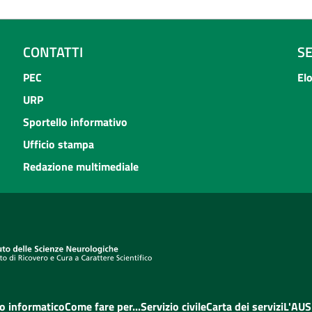
CONTATTI
S
PEC
El
URP
Sportello informativo
Ufficio stampa
Redazione multimediale
o informatico
Come fare per...
Servizio civile
Carta dei servizi
L'AUS