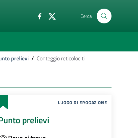
Cerca
unto prelievi
/
Conteggio reticolociti
LUOGO DI EROGAZIONE
Punto prelievi
Dove si trova