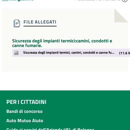
FILE ALLEGATI
Sicurezza degli impianti termici:camini, condotti e
canne fumarie.
Sicurezza degli impianti termici, camini, condotti e canne fumarie.pdf
(11.6 
PER I CITTADINI
Bandi di concorso
Auto Mutuo Aiuto
Guida ai servizi dell'Azienda USL di Bologna