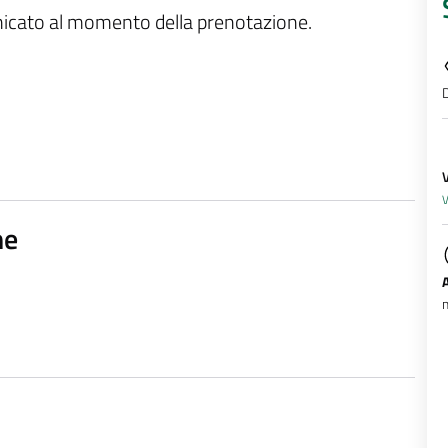
unicato al momento della prenotazione.
D
V
ne
m