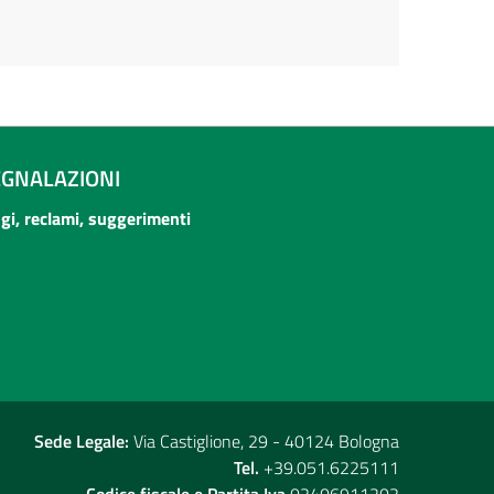
EGNALAZIONI
ogi, reclami, suggerimenti
Sede Legale:
Via Castiglione, 29 - 40124 Bologna
Tel.
+39.051.6225111
Codice fiscale e Partita Iva
02406911202