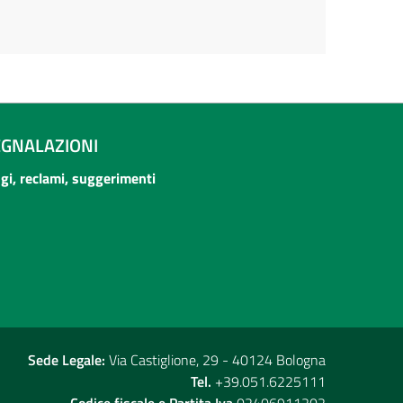
EGNALAZIONI
ogi, reclami, suggerimenti
Sede Legale:
Via Castiglione, 29 - 40124 Bologna
Tel.
+39.051.6225111
Codice fiscale e Partita Iva
02406911202