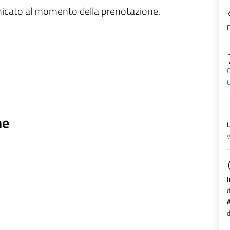
unicato al momento della prenotazione.
D
O
ne
V
d
d