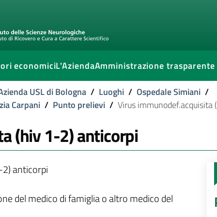
ori economici
L'Azienda
Amministrazione trasparente
l'Azienda USL di Bologna
/
Luoghi
/
Ospedale Simiani
/
izia Carpani
/
Punto prelievi
/
Virus immunodef.acquisita (
 (hiv 1-2) anticorpi
2) anticorpi
ione del medico di famiglia o altro medico del