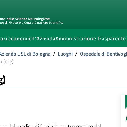
ori economici
L'Azienda
Amministrazione trasparente
l'Azienda USL di Bologna
/
Luoghi
/
Ospedale di Bentivogl
a (ecg)
g)
ione del medico di famiglia o altro medico del