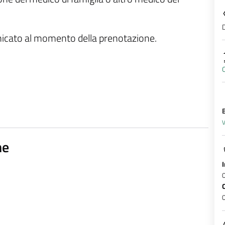
D
unicato al momento della prenotazione.
O
B
V
ne