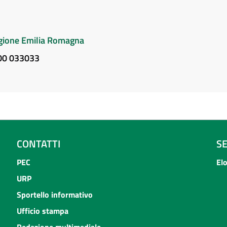
Regione Emilia Romagna
800 033033
CONTATTI
S
PEC
El
URP
Sportello informativo
Ufficio stampa
Redazione multimediale