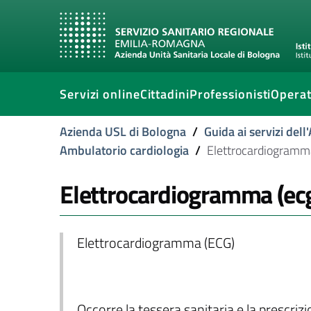
Servizi online
Cittadini
Professionisti
Operat
Azienda USL di Bologna
/
Guida ai servizi del
Ambulatorio cardiologia
/
Elettrocardiogramm
Elettrocardiogramma (ec
Elettrocardiogramma (ECG)
Occorre la tessera sanitaria e la prescriz