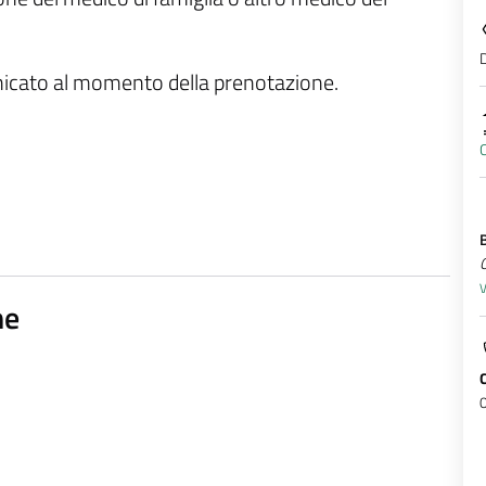
D
unicato al momento della prenotazione.
C
V
ne