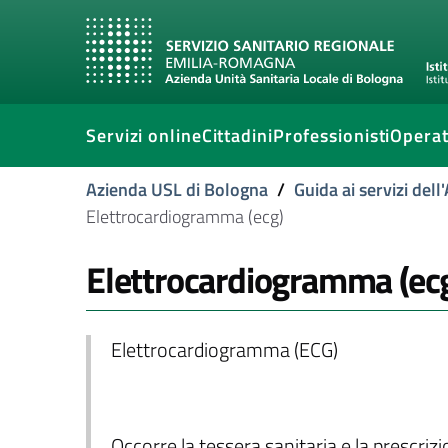
Servizi online
Cittadini
Professionisti
Operat
Azienda USL di Bologna
/
Guida ai servizi del
Elettrocardiogramma (ecg)
Elettrocardiogramma (ec
Elettrocardiogramma (ECG)
Occorre la tessera sanitaria e la prescriz