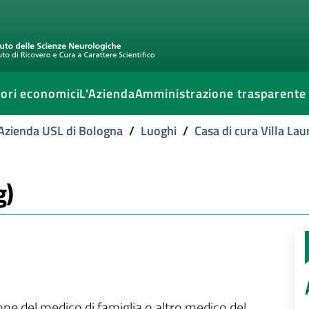
ori economici
L'Azienda
Amministrazione trasparente
l'Azienda USL di Bologna
/
Luoghi
/
Casa di cura Villa Lau
g)
ione del medico di famiglia o altro medico del