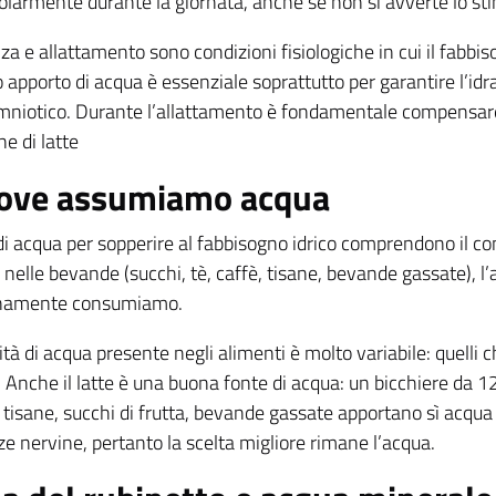
olarmente durante la giornata, anche se non si avverte lo sti
za e allattamento sono condizioni fisiologiche in cui il fabb
 apporto di acqua è essenziale soprattutto per garantire l’id
amniotico. Durante l’allattamento è fondamentale compensare 
ne di latte
ove assumiamo acqua
di acqua per sopperire al fabbisogno idrico comprendono il con
nelle bevande (succhi, tè, caffè, tisane, bevande gassate), l
anamente consumiamo.
tà di acqua presente negli alimenti è molto variabile: quelli 
 Anche il latte è una buona fonte di acqua: un bicchiere da
è, tisane, succhi di frutta, bevande gassate apportano sì acq
e nervine, pertanto la scelta migliore rimane l’acqua.