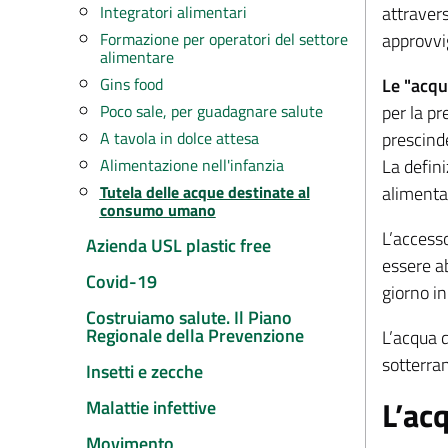
attravers
Integratori alimentari
approvvig
Formazione per operatori del settore
alimentare
Le "acq
Gins food
per la pr
Poco sale, per guadagnare salute
prescinde
A tavola in dolce attesa
La defin
Alimentazione nell'infanzia
alimentar
Tutela delle acque destinate al
consumo umano
L’accesso
Azienda USL plastic free
essere ab
Covid-19
giorno in
Costruiamo salute. Il Piano
Regionale della Prevenzione
L’acqua d
sotterra
Insetti e zecche
L’ac
Malattie infettive
Movimento