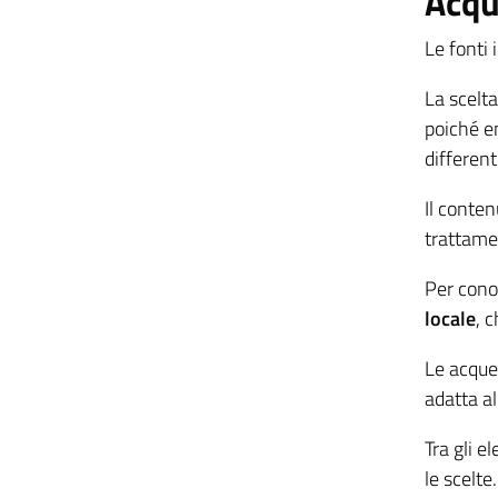
Acqu
Le fonti 
La scelta
poiché e
different
Il conten
trattamen
Per conos
locale
, 
Le acque 
adatta al
Tra gli e
le scelte.