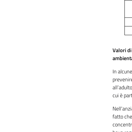
Valori d
ambienta
In alcune
prevenire
all’adul
cui è pa
Nell’anz
fatto che
concentra