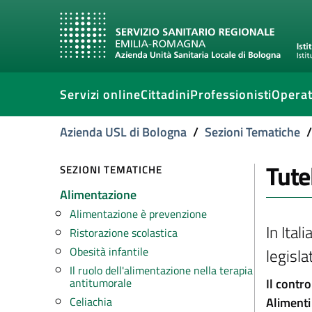
Servizi online
Cittadini
Professionisti
Operat
Azienda USL di Bologna
/
Sezioni Tematiche
/
Tute
SEZIONI TEMATICHE
Alimentazione
Alimentazione è prevenzione
In Ital
Ristorazione scolastica
Obesità infantile
legisla
Il ruolo dell'alimentazione nella terapia
Il contro
antitumorale
Alimenti
Celiachia