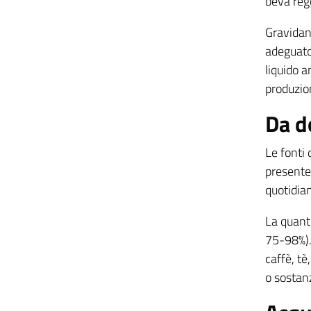
beva reg
Gravidan
adeguato
liquido 
produzio
Da d
Le fonti 
presente 
quotidi
La quanti
75-98%).
caffè, t
o sostanz