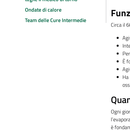
Funz
Ondate di calore
Team delle Cure Intermedie
Circa il 
Agi
Int
Per
È f
Agi
Ha 
oss
Quan
Ogni gior
l’evapor
è fondam