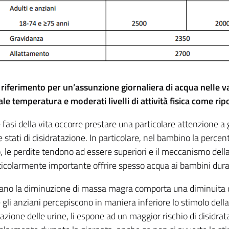
i riferimento per un’assunzione giornaliera di acqua nelle va
le temperatura e moderati livelli di attività fisica come ri
 fasi della vita occorre prestare una particolare attenzione a 
 stati di disidratazione. In particolare, nel bambino la perce
to, le perdite tendono ad essere superiori e il meccanismo d
rticolarmente importante offrire spesso acqua ai bambini dura
iano la diminuzione di massa magra comporta una diminuita qu
 gli anziani percepiscono in maniera inferiore lo stimolo dell
zione delle urine, li espone ad un maggior rischio di disidra