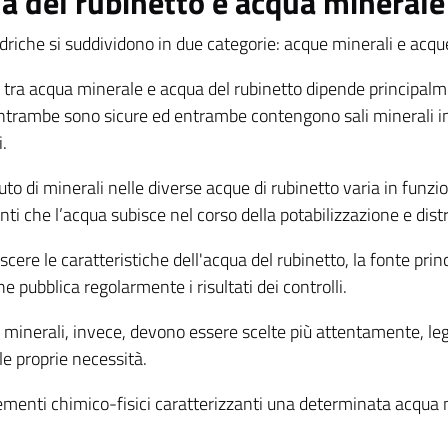
a del rubinetto e acqua minerale
idriche si suddividono in due categorie: acque minerali e acqu
 tra acqua minerale e acqua del rubinetto dipende principalme
ntrambe sono sicure ed entrambe contengono sali minerali i
i.
uto di minerali nelle diverse acque di rubinetto varia in funzion
ti che l’acqua subisce nel corso della potabilizzazione e dist
cere le caratteristiche dell'acqua del rubinetto, la fonte princ
che pubblica regolarmente i risultati dei controlli.
minerali, invece, devono essere scelte più attentamente, legg
le proprie necessità.
lementi chimico-fisici caratterizzanti una determinata acqua 