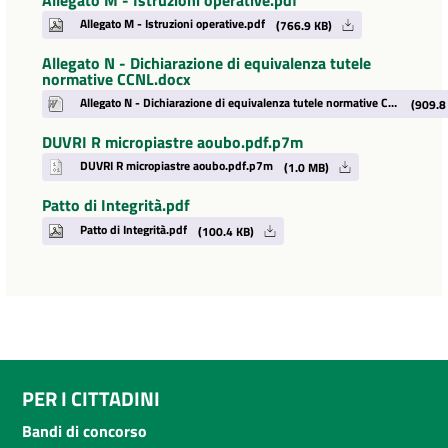
Allegato M - Istruzioni operative.pdf
(766.9 KB)
Allegato N - Dichiarazione di equivalenza tutele
normative CCNL.docx
Allegato N - Dichiarazione di equivalenza tutele normative CCNL.docx
(909.8
DUVRI R micropiastre aoubo.pdf.p7m
DUVRI R micropiastre aoubo.pdf.p7m
(1.0 MB)
Patto di Integrità.pdf
Patto di Integrità.pdf
(100.4 KB)
PER I CITTADINI
Bandi di concorso