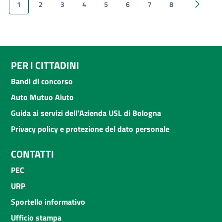
1
2
3
4
5
6
7
8
Successi
PER I CITTADINI
Bandi di concorso
Auto Mutuo Aiuto
Guida ai servizi dell'Azienda USL di Bologna
Privacy policy e protezione del dato personale
CONTATTI
PEC
URP
Sportello informativo
Ufficio stampa