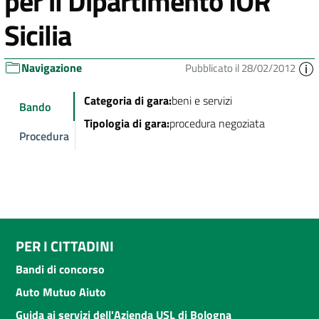
per il Dipartimento IOR
Sicilia
Navigazione
Pubblicato il 28/02/2012
Categoria di gara:
beni e servizi
Bando
Tipologia di gara:
procedura negoziata
Procedura
PER I CITTADINI
Bandi di concorso
Auto Mutuo Aiuto
Guida ai servizi dell'Azienda USL di Bologna