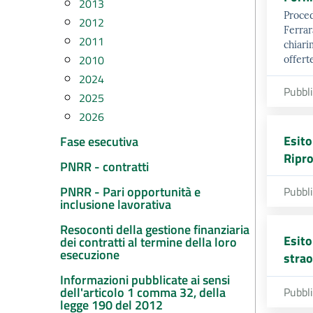
2013
Proced
2012
Ferrar
2011
chiari
2010
offert
2024
Pubbl
2025
2026
Esito
Fase esecutiva
Ripro
PNRR - contratti
PNRR - Pari opportunità e
Pubbl
inclusione lavorativa
Resoconti della gestione finanziaria
Esito
dei contratti al termine della loro
esecuzione
strao
Informazioni pubblicate ai sensi
dell'articolo 1 comma 32, della
Pubbl
legge 190 del 2012