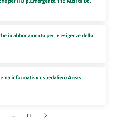
he per il Dip.Emergenza 118 Ausl di Bo.
iche in abbonamento per le esigenze dello
stema informativo ospedaliero Areas
...
11
Successivi 20 elementi