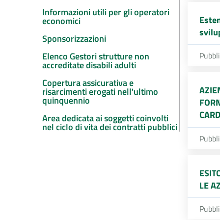
Informazioni utili per gli operatori
Esten
economici
svilu
Sponsorizzazioni
Elenco Gestori strutture non
Pubbl
accreditate disabili adulti
Copertura assicurativa e
AZIE
risarcimenti erogati nell'ultimo
quinquennio
FORN
CARD
Area dedicata ai soggetti coinvolti
nel ciclo di vita dei contratti pubblici
Pubbl
ESIT
LE A
Pubbl