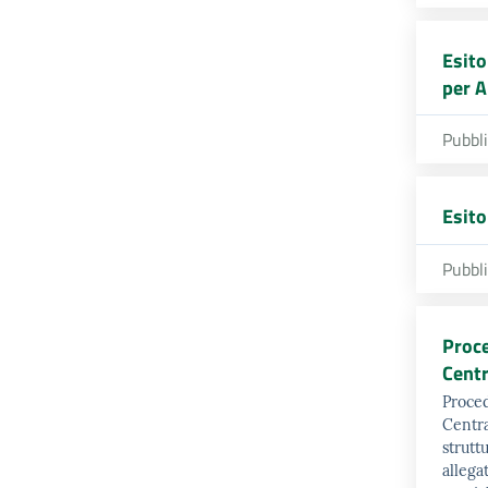
Esito
per A
Pubbl
Esito
Pubbl
Proce
Centr
Proced
Centra
strutt
allega