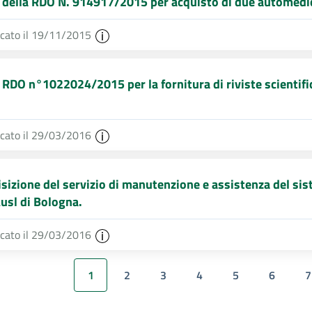
 della RDO N. 914917/2015 per acquisto di due automedic
icato il 19/11/2015
 RDO n°1022024/2015 per la fornitura di riviste scientif
icato il 29/03/2016
sizione del servizio di manutenzione e assistenza del si
Ausl di Bologna.
icato il 29/03/2016
1
2
3
4
5
6
7