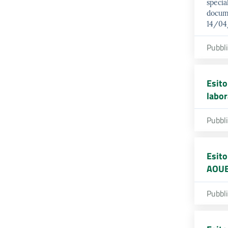
specia
docume
14/04/
Pubbl
Esito
labor
Pubbl
Esito
AOUB
Pubbl