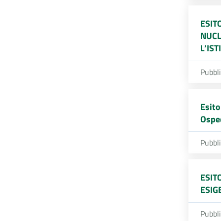
ESIT
NUCL
L’IS
Pubbl
Esito
Osped
Pubbl
ESIT
ESIG
Pubbl