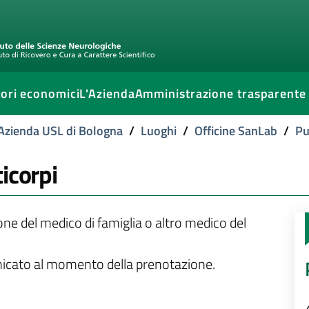
ori economici
L'Azienda
Amministrazione trasparente
l'Azienda USL di Bologna
/
Luoghi
/
Officine SanLab
/
Pu
icorpi
ione del medico di famiglia o altro medico del
unicato al momento della prenotazione.