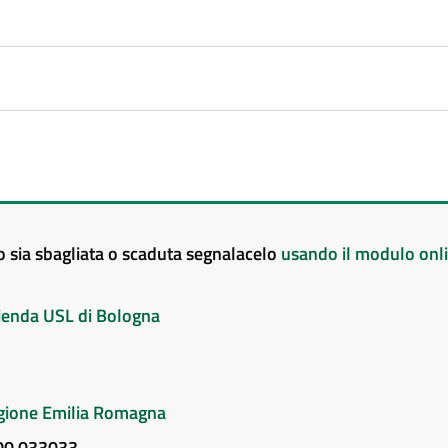
to sia sbagliata o scaduta segnalacelo
usando il modulo onl
Azienda USL di Bologna
Regione Emilia Romagna
800 033033