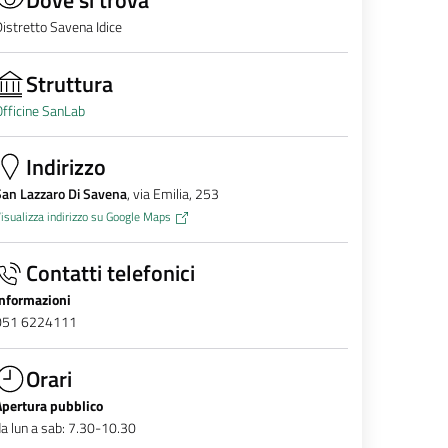
istretto Savena Idice
Struttura
fficine SanLab
Indirizzo
San Lazzaro Di Savena
, via Emilia, 253
isualizza indirizzo su Google Maps
Contatti telefonici
Informazioni
051 6224111
Orari
Apertura pubblico
a lun a sab: 7.30-10.30