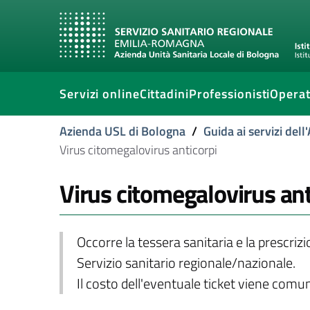
Servizi online
Cittadini
Professionisti
Operat
Azienda USL di Bologna
/
Guida ai servizi del
Virus citomegalovirus anticorpi
Virus citomegalovirus ant
Occorre la tessera sanitaria e la prescriz
Servizio sanitario regionale/nazionale.
Il costo dell'eventuale ticket viene com