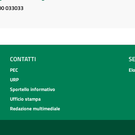
800 033033
CONTATTI
S
PEC
El
URP
Sportello informativo
Ufficio stampa
Redazione multimediale