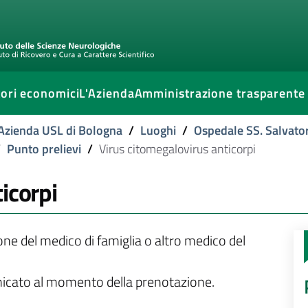
ori economici
L'Azienda
Amministrazione trasparente
l'Azienda USL di Bologna
/
Luoghi
/
Ospedale SS. Salvato
/
Punto prelievi
/
Virus citomegalovirus anticorpi
icorpi
ione del medico di famiglia o altro medico del
unicato al momento della prenotazione.