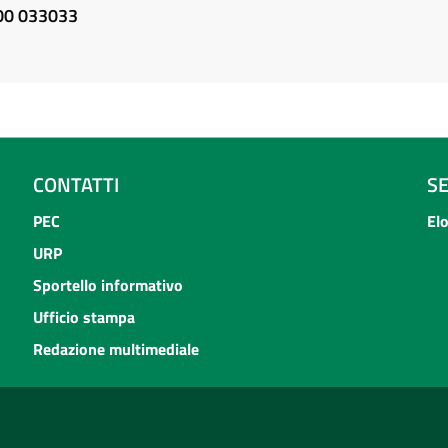
800 033033
CONTATTI
S
PEC
El
URP
Sportello informativo
Ufficio stampa
Redazione multimediale