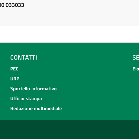
800 033033
CONTATTI
S
PEC
El
URP
Sportello informativo
Ufficio stampa
Redazione multimediale