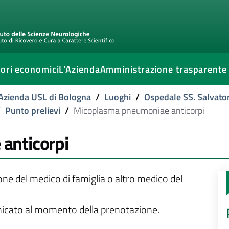
ori economici
L'Azienda
Amministrazione trasparente
l'Azienda USL di Bologna
/
Luoghi
/
Ospedale SS. Salvato
/
Punto prelievi
/
Micoplasma pneumoniae anticorpi
anticorpi
ione del medico di famiglia o altro medico del
unicato al momento della prenotazione.