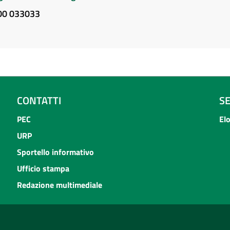
800 033033
CONTATTI
S
PEC
El
URP
Sportello informativo
Ufficio stampa
Redazione multimediale