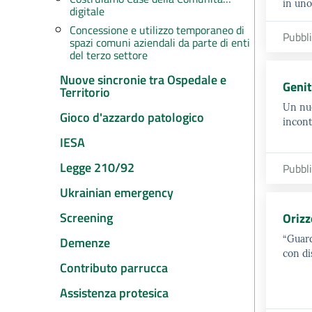
in uno
digitale
Concessione e utilizzo temporaneo di
Pubbl
spazi comuni aziendali da parte di enti
del terzo settore
Nuove sincronie tra Ospedale e
Genit
Territorio
Un nuo
Gioco d'azzardo patologico
incont
IESA
Legge 210/92
Pubbl
Ukrainian emergency
Screening
Orizz
“Guard
Demenze
con di
Contributo parrucca
Assistenza protesica