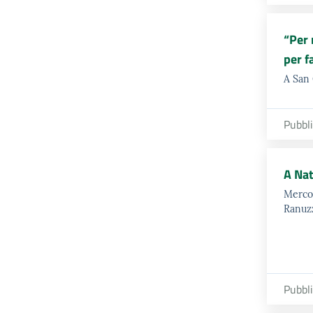
“Per 
per f
A San 
Pubbl
A Nat
Mercol
Ranuzz
Pubbl