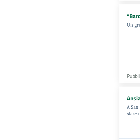
“Barc
Un gru
Pubbl
Ansia
A San 
stare 