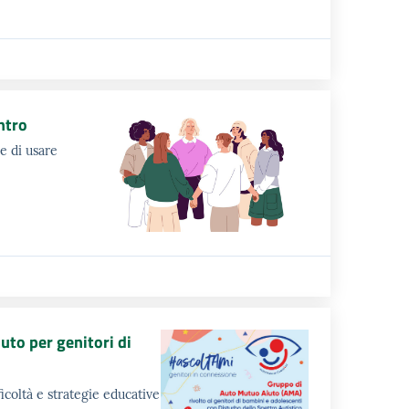
ntro
re di usare
uto per genitori di
icoltà e strategie educative