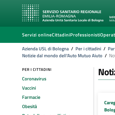
Servizi online
Cittadini
Professionisti
Operat
Azienda USL di Bologna
/
Per i cittadini
/
Par
Notizie dal mondo dell'Auto Mutuo Aiuto
/
Not
Noti
PER I CITTADINI
Coronavirus
Vaccini
Farmacie
Careg
Obesità
Bolo