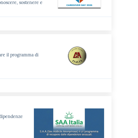
onoscere, sostenere e
are il programma di
e dipendenze