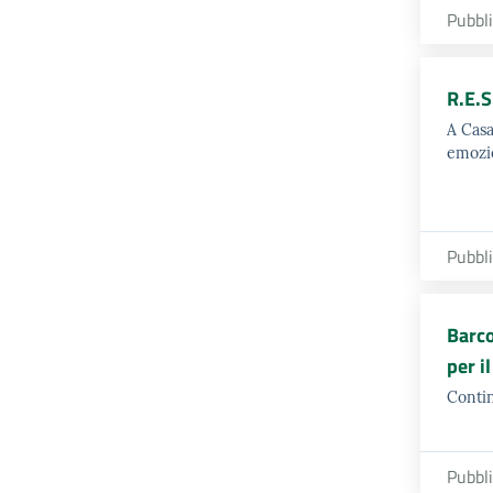
Pubbl
R.E.S
A Casa
emozi
Pubbl
Barco
per i
Contin
Pubbl