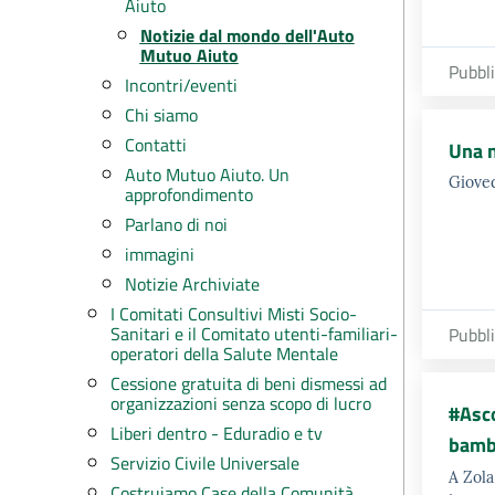
Aiuto
Notizie dal mondo dell'Auto
Mutuo Aiuto
Pubbl
Incontri/eventi
Chi siamo
Contatti
Una n
Auto Mutuo Aiuto. Un
Gioved
approfondimento
Parlano di noi
immagini
Notizie Archiviate
I Comitati Consultivi Misti Socio-
Sanitari e il Comitato utenti-familiari-
Pubbl
operatori della Salute Mentale
Cessione gratuita di beni dismessi ad
organizzazioni senza scopo di lucro
#Asco
Liberi dentro - Eduradio e tv
bambi
Servizio Civile Universale
A Zola
Costruiamo Case della Comunità…