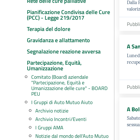
Rete delle cure palliative
Dalla 
valori
Pianificazione Condivisa delle Cure
(PCC) - Legge 219/2017
Pubbl
Terapia del dolore
Gravidanza e allattamento
A San
Segnalazione reazione avversa
Lunedì
Partecipazione, Equità,
recupe
Umanizzazione
Comitato (Board) aziendale
"Partecipazione, Equità e
Pubbl
Umanizzazione delle cure" - BOARD
PEU
I Gruppi di Auto Mutuo Aiuto
A Bol
Archivio notizie
Archivio Incontri/Eventi
Sabato
sessua
I Gruppi AMA
Notizie dal mondo dell'Auto Mutuo