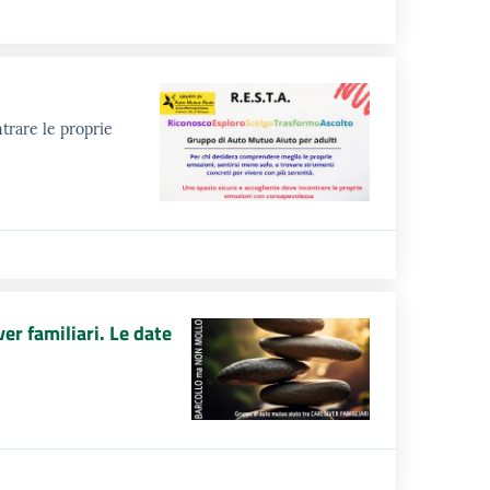
trare le proprie
r familiari. Le date