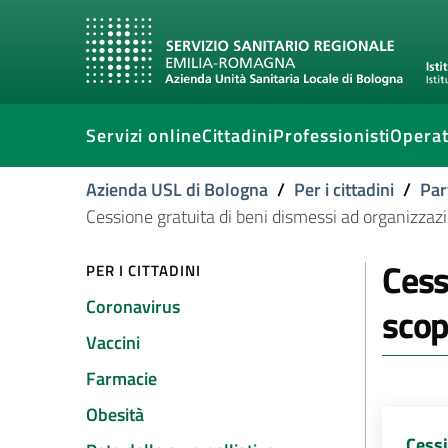
Servizi online
Cittadini
Professionisti
Operat
Azienda USL di Bologna
/
Per i cittadini
/
Par
Cessione gratuita di beni dismessi ad organizzazi
Cess
PER I CITTADINI
Coronavirus
scop
Vaccini
Farmacie
Obesità
Cessi