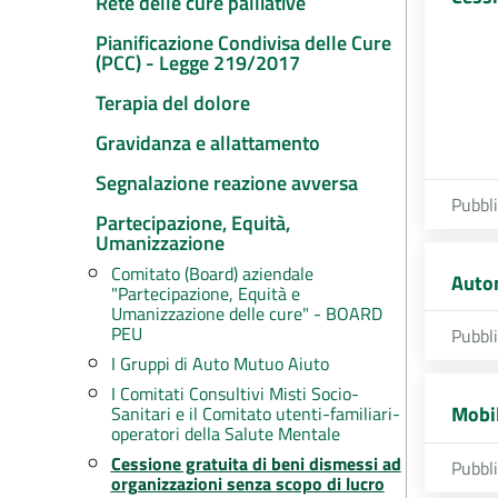
Rete delle cure palliative
Pianificazione Condivisa delle Cure
(PCC) - Legge 219/2017
Terapia del dolore
Gravidanza e allattamento
Segnalazione reazione avversa
Pubbl
Partecipazione, Equità,
Umanizzazione
Comitato (Board) aziendale
Auto
"Partecipazione, Equità e
Umanizzazione delle cure" - BOARD
PEU
Pubbl
I Gruppi di Auto Mutuo Aiuto
I Comitati Consultivi Misti Socio-
Mobil
Sanitari e il Comitato utenti-familiari-
operatori della Salute Mentale
Cessione gratuita di beni dismessi ad
Pubbl
organizzazioni senza scopo di lucro