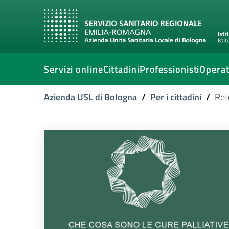
Servizi online
Cittadini
Professionisti
Operat
Azienda USL di Bologna
/
Per i cittadini
/
Rete