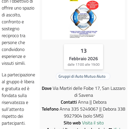
con l’obiettivo di
offrire uno spazio
di ascolto,
confronto e
sostegno
reciproco tra
persone che
condividono
13
esperienze e
Febbraio 2026
vissuti simili.
dalle 17:00 alle 19:00
La partecipazione
Gruppi di Auto Mutuo Aiuto
al gruppo è libera
Dove
Via Martiri delle Foibe 17, San Lazzaro
e gratuita ed è
di Savena
fondata sulla
Contatti
Anna || Debora
riservatezza e
Telefono
Anna 335 5249067 || Debora 338
sull’attento
9927904 (solo SMS)
rispetto dei
Sito web
Visita il sito
partecipanti.