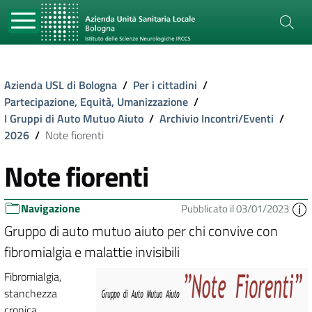
Azienda USL di Bologna
/
Per i cittadini
/
Partecipazione, Equità, Umanizzazione
/
I Gruppi di Auto Mutuo Aiuto
/
Archivio Incontri/Eventi
/
2026
/
Note fiorenti
Note fiorenti
Navigazione
Pubblicato il 03/01/2023
Gruppo di auto mutuo aiuto per chi convive con
fibromialgia e malattie invisibili
Fibromialgia,
stanchezza
cronica,