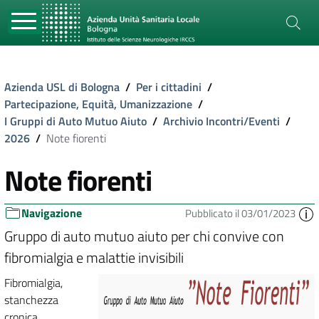
Azienda USL di Bologna
/
Per i cittadini
/
Partecipazione, Equità, Umanizzazione
/
I Gruppi di Auto Mutuo Aiuto
/
Archivio Incontri/Eventi
/
2026
/
Note fiorenti
Note fiorenti
Navigazione
Pubblicato il 03/01/2023
Gruppo di auto mutuo aiuto per chi convive con
fibromialgia e malattie invisibili
Fibromialgia,
stanchezza
cronica,