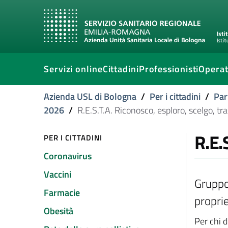
Servizi online
Cittadini
Professionisti
Operat
Azienda USL di Bologna
/
Per i cittadini
/
Par
2026
/
R.E.S.T.A. Riconosco, esploro, scelgo, tr
R.E.
PER I CITTADINI
Coronavirus
Vaccini
Gruppo
Farmacie
propri
Obesità
Per chi 