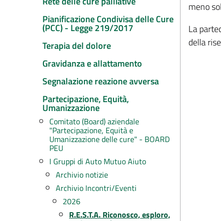
Rete delle cure palliative
meno sol
Pianificazione Condivisa delle Cure
(PCC) - Legge 219/2017
La partec
della ris
Terapia del dolore
Gravidanza e allattamento
Segnalazione reazione avversa
Partecipazione, Equità,
Umanizzazione
Comitato (Board) aziendale
"Partecipazione, Equità e
Umanizzazione delle cure" - BOARD
PEU
I Gruppi di Auto Mutuo Aiuto
Archivio notizie
Archivio Incontri/Eventi
2026
R.E.S.T.A. Riconosco, esploro,