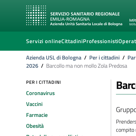
Servizi online
Cittadini
Professionisti
Operat
Azienda USL di Bologna
/
Per i cittadini
/
Par
2026
/
Barcollo ma non mollo Zola Predosa
Barc
PER I CITTADINI
Coronavirus
Vaccini
Gruppo 
Farmacie
Prenders
Obesità
compito m