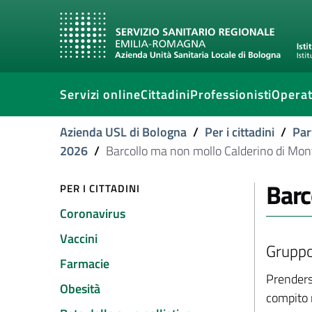
Servizi online
Cittadini
Professionisti
Operat
Azienda USL di Bologna
/
Per i cittadini
/
Par
2026
/
Barcollo ma non mollo Calderino di Mon
Barc
PER I CITTADINI
Coronavirus
Vaccini
Gruppo 
Farmacie
Prenders
Obesità
compito m