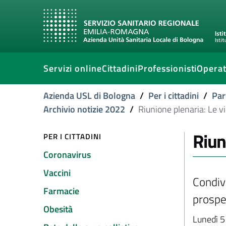
Servizi online
Cittadini
Professionisti
Operat
Azienda USL di Bologna
/
Per i cittadini
/
Par
Archivio notizie 2022
/
Riunione plenaria: Le vi
Riun
PER I CITTADINI
Coronavirus
Vaccini
Condiv
Farmacie
prospe
Obesità
Lunedì 5 