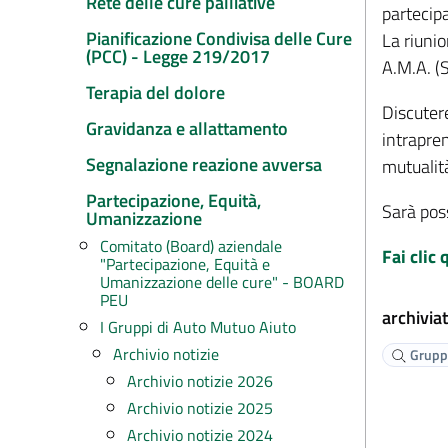
Rete delle cure palliative
partecipa
Pianificazione Condivisa delle Cure
La riunio
(PCC) - Legge 219/2017
A.M.A. (S
Terapia del dolore
Discuter
Gravidanza e allattamento
intrapre
Segnalazione reazione avversa
mutualità
Partecipazione, Equità,
Sarà poss
Umanizzazione
Comitato (Board) aziendale
Fai clic
"Partecipazione, Equità e
Umanizzazione delle cure" - BOARD
PEU
archiviat
I Gruppi di Auto Mutuo Aiuto
Archivio notizie
Gruppi
Archivio notizie 2026
Archivio notizie 2025
Archivio notizie 2024