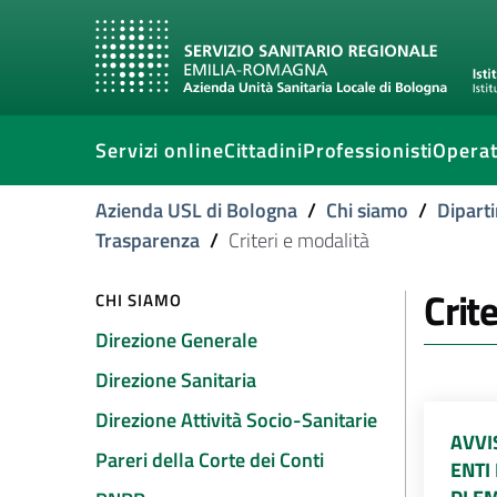
Servizi online
Cittadini
Professionisti
Operat
Azienda USL di Bologna
/
Chi siamo
/
Diparti
Trasparenza
/
Criteri e modalità
Crit
CHI SIAMO
Direzione Generale
Direzione Sanitaria
Direzione Attività Socio-Sanitarie
AVVI
Pareri della Corte dei Conti
ENTI