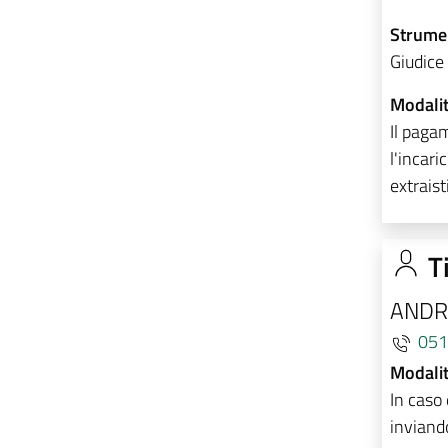
Strumen
Giudice
Modalit
Il paga
l'incari
extraist
Ti
ANDR
051
Modalit
In caso 
inviand