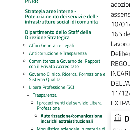
PNRR
adozion
Strategia aree interne -
assenso
Potenziamento dei servizi e delle
infrastrutture sociali di comunità
10/01/
Dipartimento dello Staff della
165 de
Direzione Strategica
Lavoro
Affari Generali e Legali
Delibe
Anticorruzione e Trasparenza
Committenza e Governo dei Rapporti
REGOL
con il Privato Accreditato
INCAR
Governo Clinico, Ricerca, Formazione e
Sistema Qualita'
DELL'A
Libera Professione (SC)
11/12
Trasparenza
EXTRA
I procedimenti del servizio Libera
Professione
D
Autorizzazione/comunicazione
incarichi extraistituzionali
Modulistica aziendale in materia di