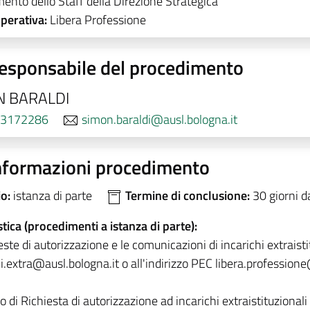
mento dello Staff della Direzione Strategica
operativa:
Libera Professione
esponsabile del procedimento
N BARALDI
3172286
simon.baraldi@ausl.bologna.it
nformazioni procedimento
io:
istanza di parte
Termine di conclusione:
30 giorni d
tica (procedimenti a istanza di parte):
este di autorizzazione e le comunicazioni di incarichi extraisti
i.extra@ausl.bologna.it o all'indirizzo PEC libera.professione
 di Richiesta di autorizzazione ad incarichi extraistituzionali 