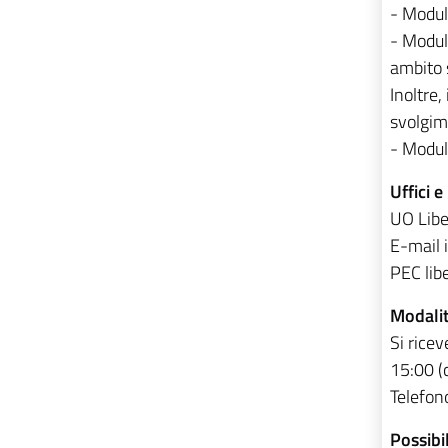
- Modul
- Modulo
ambito 
Inoltre
svolgime
- Modul
Uffici e
UO Libe
E-mail 
PEC lib
Modalit
Si rice
15:00 (
Telefon
Possibi