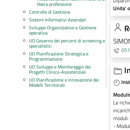
Diparti
libera professione
Unita' 
Controllo di Gestione
Sistemi Informativi Aziendali
R
Sviluppo Organizzativo e Gestione
operativa
SIMO
UO Governo dei percorsi di screening e
specialistici
051
UO Pianificazione Strategica e
Programmazione
UO Sviluppo e Monitoraggio dei
I
Progetti Clinico-Assistenziali
UO Pianificazione e Innovazione dei
Iniz
Modelli Territoriali
Modulis
Le richi
incarich
moduli:
- Modulo