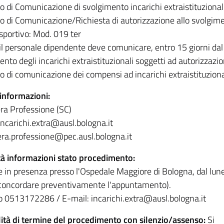
o di Comunicazione di svolgimento incarichi extraistituzional
 di Comunicazione/Richiesta di autorizzazione allo svolgimento
sportivo: Mod. 019 ter
, il personale dipendente deve comunicare, entro 15 giorni dal
nto degli incarichi extraistituzionali soggetti ad autorizzazi
o di comunicazione dei compensi ad incarichi extraistituziona
 informazioni:
ra Professione (SC)
incarichi.extra@ausl.bologna.it
era.professione@pec.ausl.bologna.it
à informazioni stato procedimento:
ve in presenza presso l'Ospedale Maggiore di Bologna, dal lun
concordare preventivamente l'appuntamento).
o 0513172286 / E-mail: incarichi.extra@ausl.bologna.it
lità di termine del procedimento con silenzio/assenso:
Si