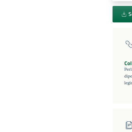
S
Col
Perl
dipe
legi