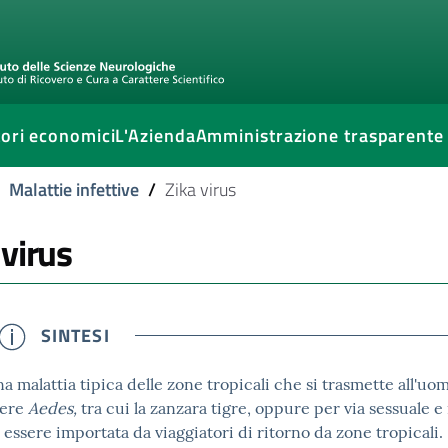
ori economici
L'Azienda
Amministrazione trasparente
Malattie infettive
/
Zika virus
 virus
SINTESI
a malattia tipica delle zone tropicali che si trasmette all'uo
ere
Aedes,
tra cui la zanzara tigre, oppure per via sessuale e
 essere importata da viaggiatori di ritorno da zone tropicali.