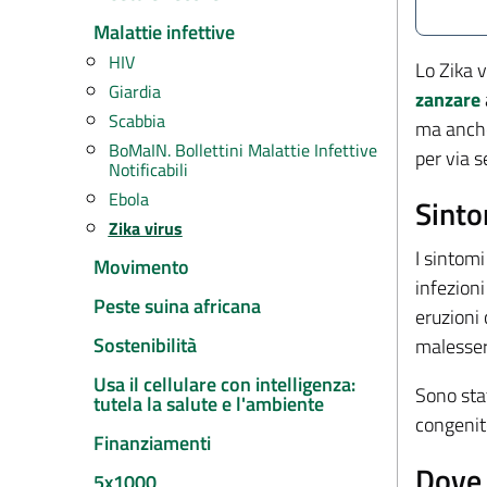
Malattie infettive
HIV
Lo Zika v
Giardia
zanzare
Scabbia
ma anc
BoMaIN. Bollettini Malattie Infettive
per via 
Notificabili
Ebola
Sinto
Zika virus
I sintomi
Movimento
infezion
Peste suina africana
eruzioni 
Sostenibilità
malesser
Usa il cellulare con intelligenza:
Sono sta
tutela la salute e l'ambiente
congenit
Finanziamenti
Dove 
5x1000