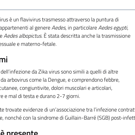
irus è un flavivirus trasmesso attraverso la puntura di
appartenenti al genere
Aedes
, in particolare
Aedes egypti
,
he
Aedes albopictus
. È stata descritta anche la trasmissione
sessuale e materno-fetale.
mi
 dell’infezione da Zika virus sono simili a quelli di altre
i da arbovirus come la Dengue, e comprendono febbre,
cutanee, congiuntivite, dolori muscolari e articolari,
e e mal di testa e durano 2-7 giorni.
te trovate evidenze di un’associazione tra l’infezione contra
e, nonché con la sindrome di Guillain-Barré (SGB) post-infett
è presente