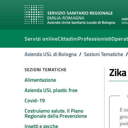
Servizi online
Cittadini
Professionisti
Operat
Azienda USL di Bologna
/
Sezioni Tematiche
/
Zika
SEZIONI TEMATICHE
Alimentazione
Azienda USL plastic free
Covid-19
È un
Costruiamo salute. Il Piano
Regionale della Prevenzione
gen
può
Insetti e zecche