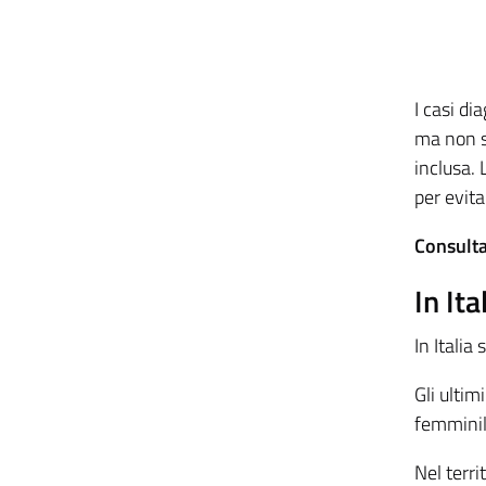
I casi di
ma non si
inclusa.
per evita
Consulta 
In Ita
In Italia
Gli ultim
femminil
Nel terri