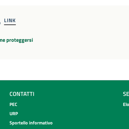
LINK
me proteggersi
CONTATTI
S
PEC
El
URP
Sportello informativo