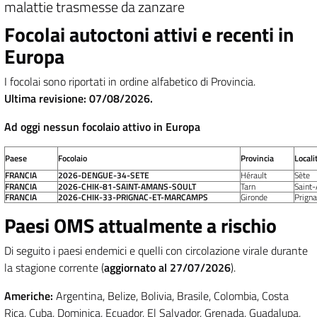
malattie trasmesse da zanzare
Focolai autoctoni attivi e recenti in
Europa
I focolai sono riportati in ordine alfabetico di Provincia.
Ultima revisione: 07/08/2026.
Ad oggi nessun focolaio attivo in Europa
Paese
Focolaio
Provincia
Locali
FRANCIA
2026-DENGUE-34-SETE
Hérault
Sète
FRANCIA
2026-CHIK-81-SAINT-AMANS-SOULT
Tarn
Saint
FRANCIA
2026-CHIK-33-PRIGNAC-ET-MARCAMPS
Gironde
Prign
Paesi OMS attualmente a rischio
Di seguito i paesi endemici e quelli con circolazione virale durante
la stagione corrente (
aggiornato al 27/07/2026
).
Americhe:
Argentina, Belize, Bolivia, Brasile, Colombia, Costa
Rica, Cuba, Dominica, Ecuador, El Salvador, Grenada, Guadalupa,