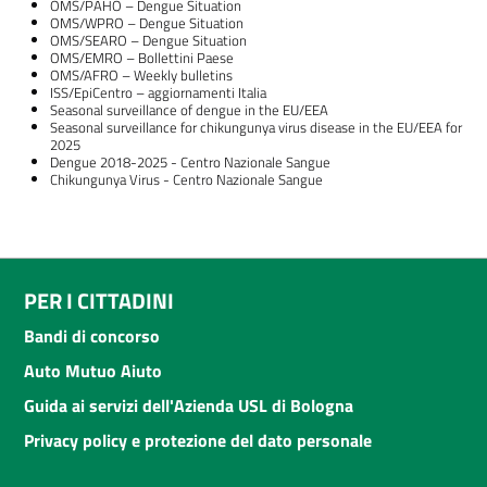
OMS/PAHO – Dengue Situation
OMS/WPRO – Dengue Situation
OMS/SEARO – Dengue Situation
OMS/EMRO – Bollettini Paese
OMS/AFRO – Weekly bulletins
ISS/EpiCentro – aggiornamenti Italia
Seasonal surveillance of dengue in the EU/EEA
Seasonal surveillance for chikungunya virus disease in the EU/EEA for
2025
Dengue 2018-2025 - Centro Nazionale Sangue
Chikungunya Virus - Centro Nazionale Sangue
PER I CITTADINI
Bandi di concorso
Auto Mutuo Aiuto
Guida ai servizi dell'Azienda USL di Bologna
Privacy policy e protezione del dato personale