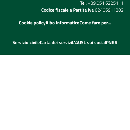
Tel.
+39.051.6225111
Codice fiscale e Partita Iva
02406911202
Cookie policy
Albo informatico
Come fare per...
Servizio civile
Carta dei servizi
L'AUSL sui social
PNRR