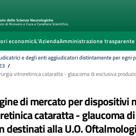
ori economici
L'Azienda
Amministrazione trasparente
udicatrici e degli enti aggiudicatori distintamente per ogni
23
/
rurgia vitroretinica cataratta - glaucoma di esclusiva produzi
a
gine di mercato per dispositivi 
oretinica cataratta - glaucoma d
n destinati alla U.O. Oftalmolog