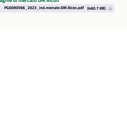
agine di mercato DM Alcon
PG0090566_2023_ind.mercato DM Alcon.pdf
(460.7 KB)