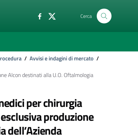
Cerca
 procedura
/
Avvisi e indagini di mercato
/
one Alcon destinati alla U.O. Oftalmologia
medici per chirurgia
i esclusiva produzione
ia dell’Azienda