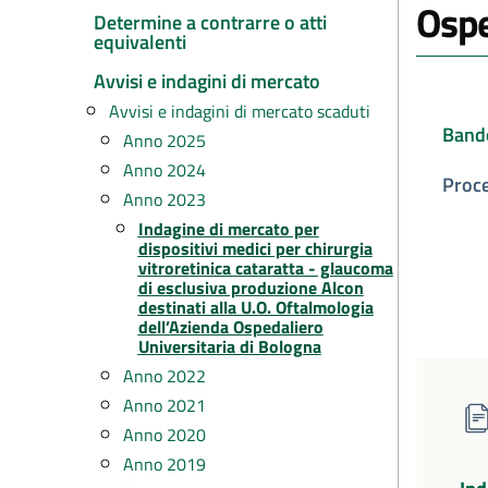
Ospe
Determine a contrarre o atti
equivalenti
Avvisi e indagini di mercato
Avvisi e indagini di mercato scaduti
Band
Anno 2025
Anno 2024
Proc
Anno 2023
Indagine di mercato per
dispositivi medici per chirurgia
vitroretinica cataratta - glaucoma
di esclusiva produzione Alcon
destinati alla U.O. Oftalmologia
dell’Azienda Ospedaliero
Universitaria di Bologna
Anno 2022
Anno 2021
Anno 2020
Anno 2019