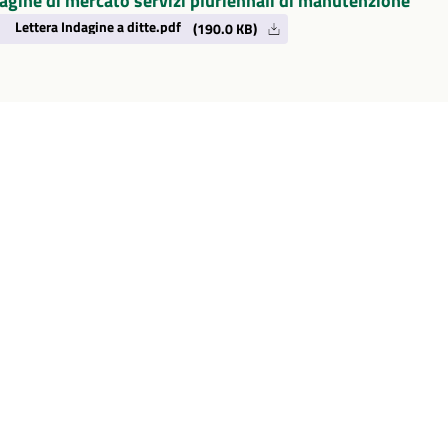
agine di mercato servizi pluriennali di manutenzione
Lettera Indagine a ditte.pdf
(190.0 KB)