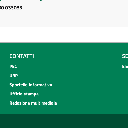
800 033033
CONTATTI
S
PEC
El
URP
Sportello informativo
Ufficio stampa
Redazione multimediale