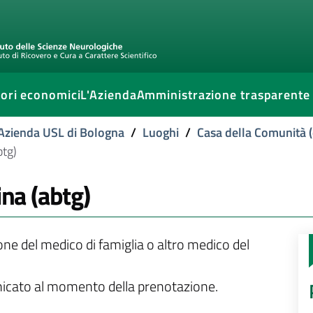
ori economici
L'Azienda
Amministrazione trasparente
l'Azienda USL di Bologna
/
Luoghi
/
Casa della Comunità (
btg)
ina (abtg)
ione del medico di famiglia o altro medico del
unicato al momento della prenotazione.