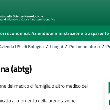
ori economici
L'Azienda
Amministrazione trasparente
l'Azienda USL di Bologna
/
Luoghi
/
Poliambulatorio
/
P
ina (abtg)
ione del medico di famiglia o altro medico del
unicato al momento della prenotazione.