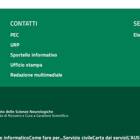
CONTATTI
S
PEC
El
URP
Sportello informativo
Ufficio stampa
Redazione multimediale
o informatico
Come fare per...
Servizio civile
Carta dei servizi
L'AUS