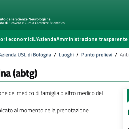
ori economici
L'Azienda
Amministrazione trasparente
l'Azienda USL di Bologna
/
Luoghi
/
Punto prelievi
/
Anti
ina (abtg)
ione del medico di famiglia o altro medico del
unicato al momento della prenotazione.