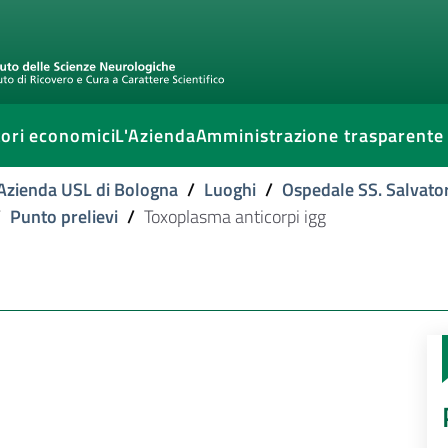
ori economici
L'Azienda
Amministrazione trasparente
l'Azienda USL di Bologna
/
Luoghi
/
Ospedale SS. Salvato
/
Punto prelievi
/
Toxoplasma anticorpi igg