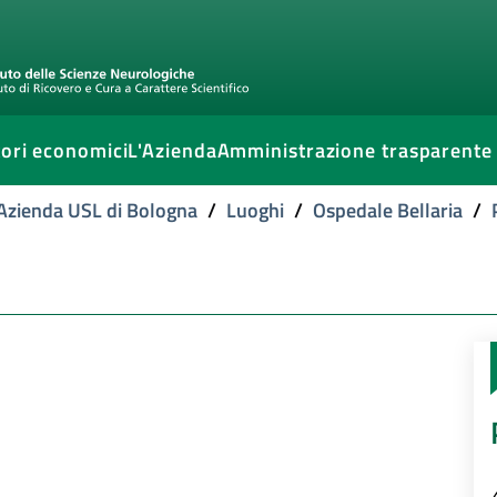
ori economici
L'Azienda
Amministrazione trasparente
l'Azienda USL di Bologna
/
Luoghi
/
Ospedale Bellaria
/