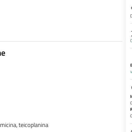
D
O
ne
B
V
icina, teicoplanina