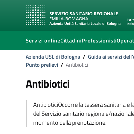
Servizi online
Cittadini
Professionisti
Operat
Azienda USL di Bologna
/
Guida ai servizi del
Punto prelievi
/
Antibiotici
Antibiotici
AntibioticiOccorre la tessera sanitaria e 
del Servizio sanitario regionale/nazionale
momento della prenotazione.