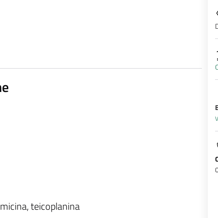
D
O
ne
V
icina, teicoplanina