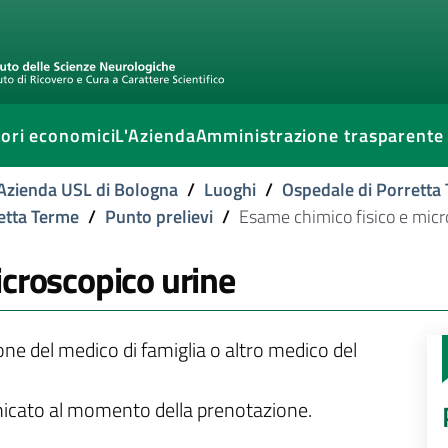
ori economici
L'Azienda
Amministrazione trasparente
l'Azienda USL di Bologna
/
Luoghi
/
Ospedale di Porretta
retta Terme
/
Punto prelievi
/
Esame chimico fisico e micr
icroscopico urine
ione del medico di famiglia o altro medico del
unicato al momento della prenotazione.