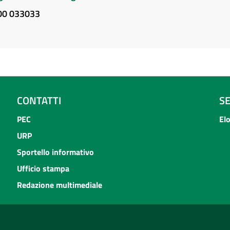
800 033033
CONTATTI
S
PEC
El
URP
Sportello informativo
Ufficio stampa
Redazione multimediale