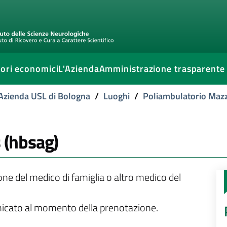
ori economici
L'Azienda
Amministrazione trasparente
l'Azienda USL di Bologna
/
Luoghi
/
Poliambulatorio Mazz
s (hbsag)
ione del medico di famiglia o altro medico del
unicato al momento della prenotazione.