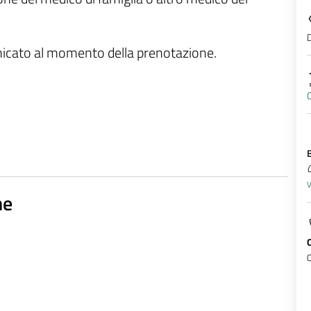
D
unicato al momento della prenotazione.
C
Q
V
ne