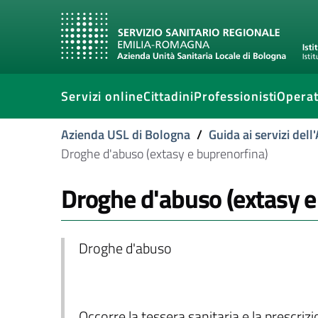
Servizi online
Cittadini
Professionisti
Operat
Azienda USL di Bologna
/
Guida ai servizi del
Droghe d'abuso (extasy e buprenorfina)
Droghe d'abuso (extasy e
Droghe d'abuso
Occorre la tessera sanitaria e la prescriz