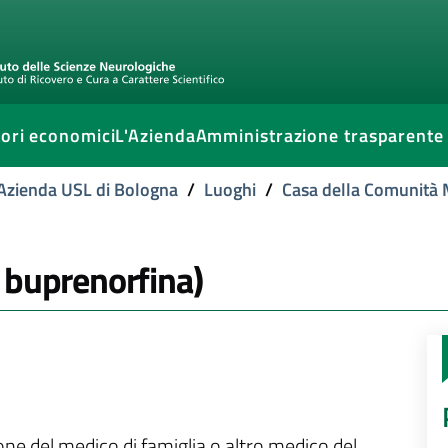
ori economici
L'Azienda
Amministrazione trasparente
l'Azienda USL di Bologna
/
Luoghi
/
Casa della Comunità 
 buprenorfina)
ione del medico di famiglia o altro medico del