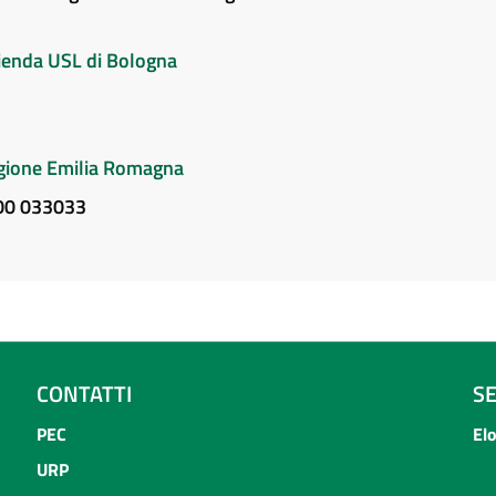
Azienda USL di Bologna
Regione Emilia Romagna
800 033033
CONTATTI
S
PEC
El
URP