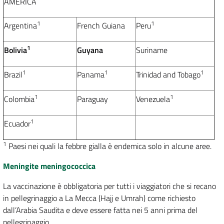
AMERICA
1
1
Argentina
French Guiana
Peru
1
Bolivia
Guyana
Suriname
1
1
1
Brazil
Panama
Trinidad and Tobago
1
1
Colombia
Paraguay
Venezuela
1
Ecuador
1
Paesi nei quali la febbre gialla è endemica solo in alcune aree.
Meningite meningococcica
La vaccinazione è obbligatoria per tutti i viaggiatori che si recano
in pellegrinaggio a La Mecca (
Hajj e Umrah)
come richiesto
dall’Arabia Saudita e deve essere fatta nei 5 anni prima del
pellegrinaggio.