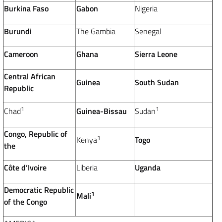
Burkina Faso
Gabon
Nigeria
Burundi
The Gambia
Senegal
Cameroon
Ghana
Sierra Leone
Central African
Guinea
South Sudan
Republic
1
1
Chad
Guinea-Bissau
Sudan
Congo, Republic of
1
Kenya
Togo
the
Côte d’Ivoire
Liberia
Uganda
Democratic Republic
1
Mali
of the Congo