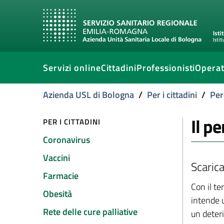
Servizi online
Cittadini
Professionisti
Operat
Azienda USL di Bologna
/
Per i cittadini
/
Per
Il p
PER I CITTADINI
Coronavirus
Vaccini
Scaric
Farmacie
Con il t
Obesità
intende 
Rete delle cure palliative
un deteri