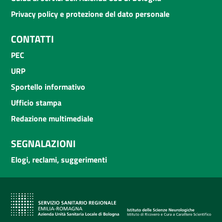
Privacy policy e protezione del dato personale
CONTATTI
PEC
URP
Sportello informativo
Ufficio stampa
Redazione multimediale
SEGNALAZIONI
Elogi, reclami, suggerimenti