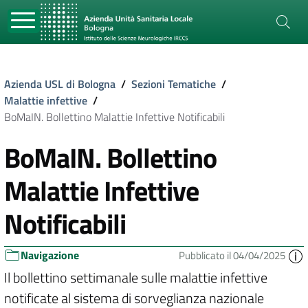
Azienda USL di Bologna
/
Sezioni Tematiche
/
Malattie infettive
/
BoMaIN. Bollettino Malattie Infettive Notificabili
BoMaIN. Bollettino
Malattie Infettive
Notificabili
Navigazione
Pubblicato il 04/04/2025
Il bollettino settimanale sulle malattie infettive
notificate al sistema di sorveglianza nazionale