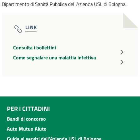
Dipartimento di Sanità Pubblica dell'Azienda USL di Bologna.
LINK
Consulta i bollettini
Come segnalare una malattia infettiva
PER I CITTADINI
Bandi di concorso
Auto Mutuo Aiuto
Guida ai servizi dell'Azienda USL di Bologna