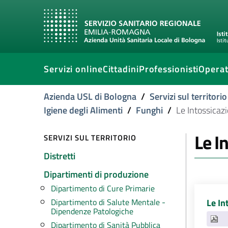
Servizi online
Cittadini
Professionisti
Operat
Azienda USL di Bologna
/
Servizi sul territorio
Igiene degli Alimenti
/
Funghi
/
Le Intossicazi
Le I
SERVIZI SUL TERRITORIO
Distretti
Dipartimenti di produzione
Dipartimento di Cure Primarie
Le In
Dipartimento di Salute Mentale -
Dipendenze Patologiche
Dipartimento di Sanità Pubblica