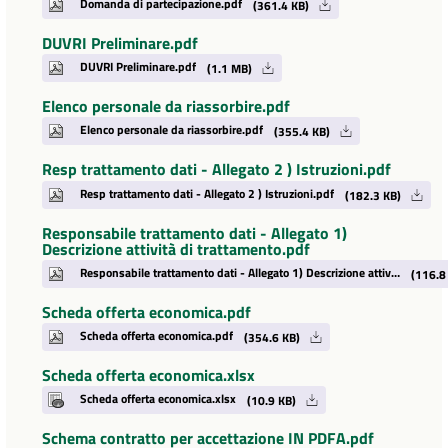
Domanda di partecipazione.pdf
(361.4 KB)
DUVRI Preliminare.pdf
DUVRI Preliminare.pdf
(1.1 MB)
Elenco personale da riassorbire.pdf
Elenco personale da riassorbire.pdf
(355.4 KB)
Resp trattamento dati - Allegato 2 ) Istruzioni.pdf
Resp trattamento dati - Allegato 2 ) Istruzioni.pdf
(182.3 KB)
Responsabile trattamento dati - Allegato 1)
Descrizione attività di trattamento.pdf
Responsabile trattamento dati - Allegato 1) Descrizione attività di trattamento.pdf
(116.8
Scheda offerta economica.pdf
Scheda offerta economica.pdf
(354.6 KB)
Scheda offerta economica.xlsx
Scheda offerta economica.xlsx
(10.9 KB)
Schema contratto per accettazione IN PDFA.pdf