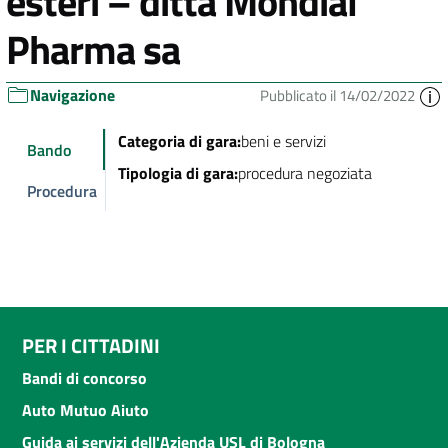
esteri – ditta Mondial
Pharma sa
Navigazione
Pubblicato il 14/02/2022
Categoria di gara:
beni e servizi
Bando
Tipologia di gara:
procedura negoziata
Procedura
PER I CITTADINI
Bandi di concorso
Auto Mutuo Aiuto
Guida ai servizi dell'Azienda USL di Bologna