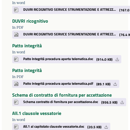
In word
DUVRI RICOGNITIVO SERVICE STRUMENTAZIONE E ATTREZZATURE-1 LAB.MICROB AOSP AOFE 05 2019.doc
(167.0
DUVRI ricognitivo
In PDF
DUVRI RICOGNITIVO SERVICE STRUMENTAZIONE E ATTREZZATURE-1 LAB.MICROB AOSP AOFE 05 2019.pdf
(76.4 K
Patto integrità
In word
Patto Integrità procedura aperta telematica.doc
(914.0 KB)
Patto integrità
In PDF
Patto Integrità procedura aperta telematica.pdf
(89.1 KB)
Schema di contratto di fornitura per accettazione
Schema contratto di fornitura per accettazione.doc
(956.5 KB)
All.1 clausole vessatorie
In word
All.1 al capitolato clausole vessatorie.doc
(20.5 KB)