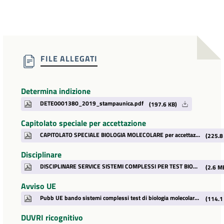
FILE ALLEGATI
Determina indizione
DETE0001380_2019_stampaunica.pdf
(197.6 KB)
Capitolato speciale per accettazione
CAPITOLATO SPECIALE BIOLOGIA MOLECOLARE per accettazione.pdf
(225.8
Disciplinare
DISCIPLINARE SERVICE SISTEMI COMPLESSI PER TEST BIOLOGIA MOLECOLARE con allegati di gara.pdf
(2.6 M
Avviso UE
Pubb UE bando sistemi complessi test di biologia molecolare.pdf
(114.1
DUVRI ricognitivo